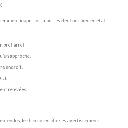
s)
uemment inaperçus, mais révèlent un chien en état
un bref arrêt.
u’un approche.
re endroit.
 »).
ent relevées.
entendus, le chien intensifie ses avertissements :