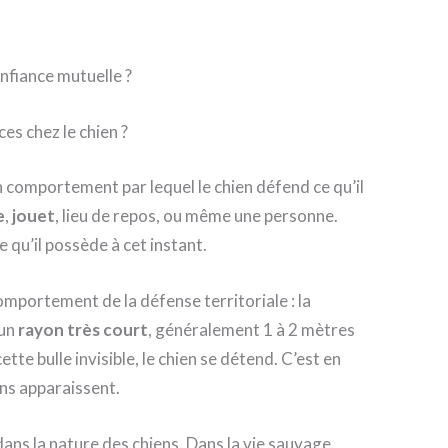
nfiance mutuelle ?
es chez le chien ?
 comportement par lequel le chien défend ce qu’il
e
,
jouet
, lieu de repos, ou même une personne.
e qu’il possède à cet instant.
omportement de la défense territoriale : la
 un
rayon très court
, généralement 1 à 2 mètres
tte bulle invisible, le chien se détend. C’est en
ons apparaissent.
ans la nature des chiens. Dans la vie sauvage,