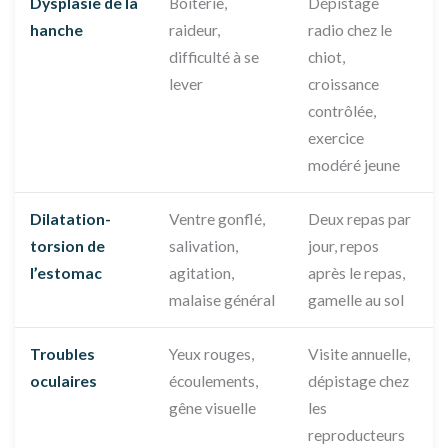
Dysplasie de la
Boiterie,
Dépistage
hanche
raideur,
radio chez le
difficulté à se
chiot,
lever
croissance
contrôlée,
exercice
modéré jeune
Dilatation-
Ventre gonflé,
Deux repas par
torsion de
salivation,
jour, repos
l’estomac
agitation,
après le repas,
malaise général
gamelle au sol
Troubles
Yeux rouges,
Visite annuelle,
oculaires
écoulements,
dépistage chez
gêne visuelle
les
reproducteurs