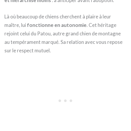
et hiérarchise moins
: à anticiper avant l’adoption.
Là où beaucoup de chiens cherchent à plaire à leur
maître, lui
fonctionne en autonomie
. Cet héritage
rejoint celui du Patou, autre grand chien de montagne
au tempérament marqué. Sa relation avec vous repose
sur le respect mutuel.