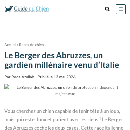
au
Recherche
contenu
Accueil
›
Races de chien
›
Le Berger des Abruzzes, un
gardien millénaire venu d’Italie
Par
Reda Atallah
-
Publié le 13 mai 2026
Vous cherchez un chien capable de tenir tête à un loup,
mais qui reste doux et patient avec les siens ? Le Berger
des Abruzzes coche les deux cases. Cette race italienne