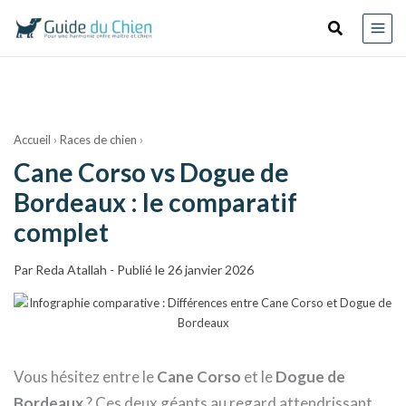
au
Recherche
contenu
Accueil
›
Races de chien
›
Cane Corso vs Dogue de
Bordeaux : le comparatif
complet
Par
Reda Atallah
-
Publié le 26 janvier 2026
Vous hésitez entre le
Cane Corso
et le
Dogue de
Bordeaux
? Ces deux géants au regard attendrissant