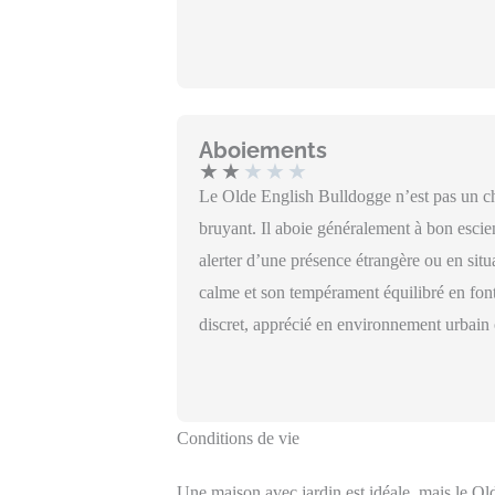
Aboiements
★
★
★
★
★
Le Olde English Bulldogge n’est pas un ch
bruyant. Il aboie généralement à bon escie
alerter d’une présence étrangère ou en situ
calme et son tempérament équilibré en font
discret, apprécié en environnement urbain 
Conditions de vie
Une maison avec jardin est idéale, mais le Old