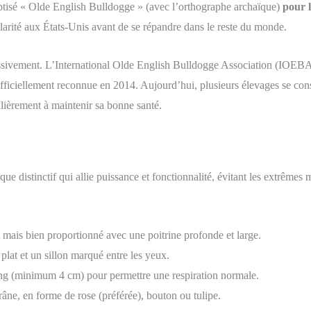
ptisé « Olde English Bulldogge » (avec l’orthographe archaïque)
pour l
larité aux États-Unis avant de se répandre dans le reste du monde.
essivement. L’International Olde English Bulldogge Association (IOEBA)
ficiellement reconnue en 2014. Aujourd’hui, plusieurs élevages se consa
culièrement à maintenir sa bonne santé.
 distinctif qui allie puissance et fonctionnalité, évitant les extrêmes
 mais bien proportionné avec une poitrine profonde et large.
plat et un sillon marqué entre les yeux.
ng (minimum 4 cm) pour permettre une respiration normale.
crâne, en forme de rose (préférée), bouton ou tulipe.