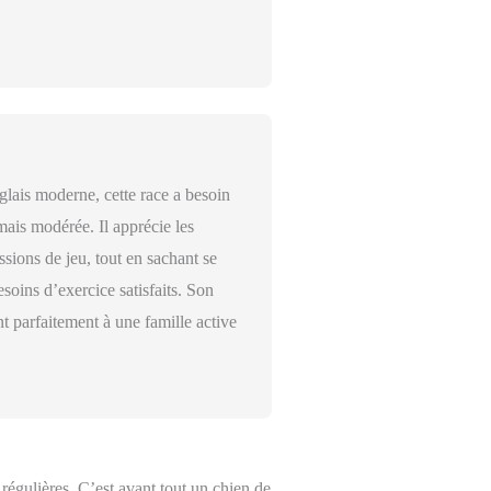
lais moderne, cette race a besoin
mais modérée. Il apprécie les
sions de jeu, tout en sachant se
esoins d’exercice satisfaits. Son
t parfaitement à une famille active
régulières. C’est avant tout un chien de