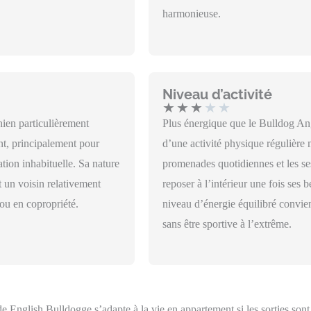
harmonieuse.
Niveau d’activité
★
★
★
★
★
ien particulièrement
Plus énergique que le Bulldog Ang
nt, principalement pour
d’une activité physique régulière 
ation inhabituelle. Sa nature
promenades quotidiennes et les ses
 un voisin relativement
reposer à l’intérieur une fois ses b
ou en copropriété.
niveau d’énergie équilibré convien
sans être sportive à l’extrême.
e English Bulldogge s’adapte à la vie en appartement si les sorties sont 