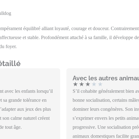
ulldog
empérament équilibré alliant loyauté, courage et douceur. Contrairemen
affectueuse et stable. Profondément attaché à sa famille, il développe des
du foyer.
taillé
Avec les autres anima
★
★
★
★
★
nt avec les enfants lorsqu’il
S’il cohabite généralement bien a
t sa grande tolérance en
bonne socialisation, certains mâl
’adapter aux jeux des plus
dominer leurs congénères. Son inst
et son calme naturel créent
s’exprimer envers les petits anima
de tout âge.
progressive. Une socialisation pré
animaux domestiques facilite gran