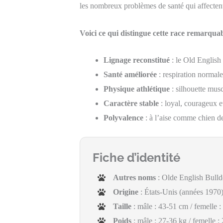
les nombreux problèmes de santé qui affecten
Voici ce qui distingue cette race remarquab
Lignage reconstitué
: le Old English
Santé améliorée
: respiration normal
Physique athlétique
: silhouette mus
Caractère stable
: loyal, courageux e
Polyvalence
: à l’aise comme chien d
Fiche d’identité
Autres noms
: Olde English Bulld
Origine
: États-Unis (années 1970)
Taille
: mâle : 43-51 cm / femelle 
Poids
: mâle : 27-36 kg / femelle :